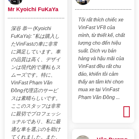
Mr Kyoichi FuKaYa
Tôi rất thích chiếc xe
VinFast VF8 của
深谷 恭一 (Kyoichi
mình, từ thiết kế, chất
FuKaYa): "私は購入し
lượng cho đến hiệu
たVinFastの車に非常
suất. Dịch vụ bán
に満足しています。車
hàng và hậu mãi của
の品質は高く、デザイ
VinFast đều rất chu
ンは現代的で運転もス
đáo, khiến tôi cảm
ムーズです。特に、
thấy an tâm khi chọn
VinFast Phạm Văn
mua xe tại VinFast
Đồng代理店のサービ
Phạm Văn Đồng ...
スは素晴らしいです。
ここのスタッフは非常
に親切でプロフェッシ
ョナルであり、私に最
適な車を選ぶのを助け
てくれました。また、