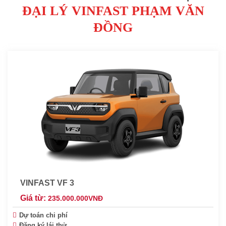
ĐẠI LÝ VINFAST PHẠM VĂN
ĐỒNG
VINFAST VF 3
Giá từ:
235.000.000
VNĐ
Dự toán chi phí
Đăng ký lái thử