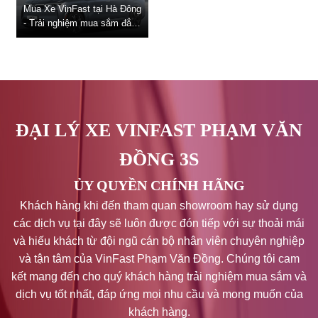
pin. Để bảo vệ xe điện của
NGHIỆM DỊCH VỤ
Mua Xe VinFast tại Hà Đông
bạn và...
- Trải nghiệm mua sắm đẳng
HOÀN HẢO
cấp và ưu đãi hấp dẫn Mua
xe VinFast Hà Đông là lựa
chọn hoàn hảo cho những ai
đang tìm kiếm sự kết hợp
giữa chất lượng sản phẩm
vượt trội và dịch vụ chăm
sóc khách...
ĐẠI LÝ XE VINFAST PHẠM VĂN
ĐỒNG 3S
ỦY QUYỀN CHÍNH HÃNG
Khách hàng khi đến tham quan showroom hay sử dụng
các dịch vụ tại đây sẽ luôn được đón tiếp với sự thoải mái
và hiếu khách từ đội ngũ cán bộ nhân viên chuyên nghiệp
và tận tâm của VinFast Phạm Văn Đồng. Chúng tôi cam
kết mang đến cho quý khách hàng trải nghiệm mua sắm và
dịch vụ tốt nhất, đáp ứng mọi nhu cầu và mong muốn của
khách hàng.