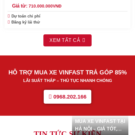
Giá từ:
710.000.000
VNĐ
Dự toán chi phí
Đăng ký lái thử
XEM TẤT CẢ
HỖ TRỢ MUA XE VINFAST TRẢ GÓP 85%
LÃI SUẤT THẤP – THỦ TỤC NHANH CHÓNG
0968.202.166
MUA XE VINFAST TẠI
HÀ NỘI – GIÁ TỐT,
TIN TỨC SỰ KIỆN