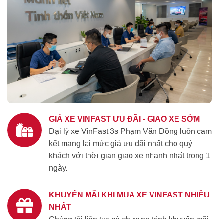
GIÁ XE VINFAST ƯU ĐÃI - GIAO XE SỚM
Đại lý xe VinFast 3s Phạm Văn Đồng luôn cam
kết mang lại mức giá ưu đãi nhất cho quý
khách với thời gian giao xe nhanh nhất trong 1
ngày.
KHUYẾN MÃI KHI MUA XE VINFAST NHIỀU
NHẤT