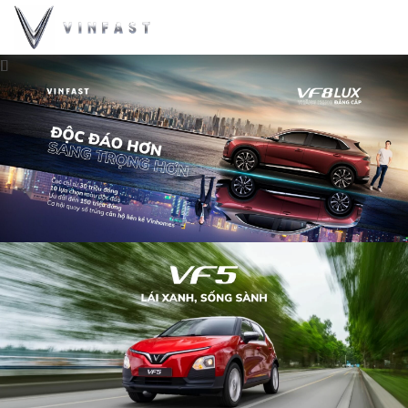
HOTLINE
0968202166
TRANG CHỦ
GIỚI THIỆU
XE VINFAST
BẢNG GIÁ XE VINFAST
MUA XE
TIN TỨC
LIÊN HỆ