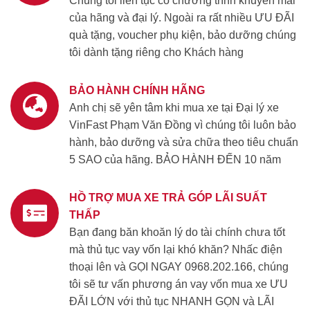
Chúng tôi liên tục có chương trình khuyến mãi
của hãng và đại lý. Ngoài ra rất nhiều ƯU ĐÃI
quà tặng, voucher phụ kiện, bảo dưỡng chúng
tôi dành tặng riêng cho Khách hàng
BẢO HÀNH CHÍNH HÃNG
Anh chị sẽ yên tâm khi mua xe tại Đại lý xe
VinFast Phạm Văn Đồng vì chúng tôi luôn bảo
hành, bảo dưỡng và sửa chữa theo tiêu chuẩn
5 SAO của hãng. BẢO HÀNH ĐẾN 10 năm
HỒ TRỢ MUA XE TRẢ GÓP LÃI SUẤT
THẤP
Bạn đang băn khoăn lý do tài chính chưa tốt
mà thủ tục vay vốn lại khó khăn? Nhấc điện
thoại lên và GỌI NGAY 0968.202.166, chúng
tôi sẽ tư vấn phương án vay vốn mua xe ƯU
ĐÃI LỚN với thủ tục NHANH GỌN và LÃI